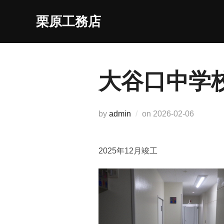
コ
栗原工務店
ン
テ
ン
ツ
大谷口中学
へ
ス
キ
投
by
admin
on
2026-02-06
ッ
稿
プ
日:
2025年12月竣工